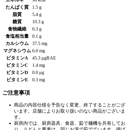
たんぱく質
1.5 g
脂質
5.4 g
糖質
10.3 g
食物繊維
0.3 g
食塩相当量
0.1 g
カルシウム
37.5 mg
マグネシウム
6.0 mg
ビタミンA
45.3 μgRAE
ビタミンC
1.4 mg
ビタミンD
0.0 μg
ビタミンE
0.3 mg
ご注意事項
商品の内容仕様を予告なく変更、終了することがござ
います。店舗によりお取り扱いのない商品がございま
す。
厨房内では、厨房器具、食器、茹で麺機を共有してお
り、うどんと蕎麦は、同じお湯で茹でています。揚げ