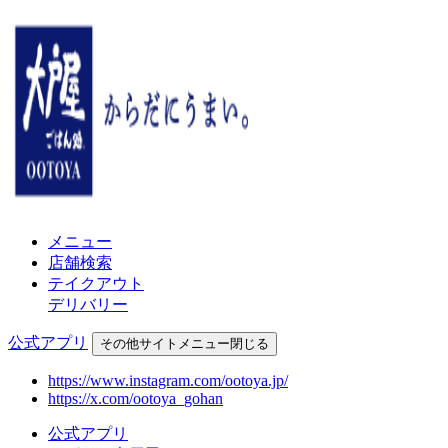
メニュー
店舗検索
テイクアウト
デリバリー
公式アプリ
その他
サイトメニュー
閉じる
https://www.instagram.com/ootoya.jp/
https://x.com/ootoya_gohan
公式アプリ