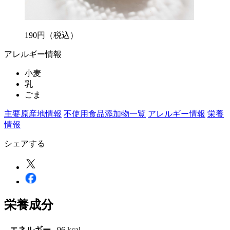
190
円
（税込）
アレルギー情報
小麦
乳
ごま
主要原産地情報
不使用食品添加物一覧
アレルギー情報
栄養
情報
シェアする
栄養成分
エネルギー
96 kcal