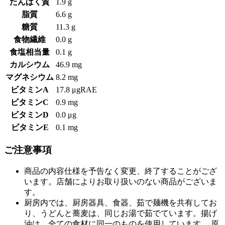
たんぱく質
1.9 g
脂質
6.6 g
糖質
11.3 g
食物繊維
0.0 g
食塩相当量
0.1 g
カルシウム
46.9 mg
マグネシウム
8.2 mg
ビタミンA
17.8 μgRAE
ビタミンC
0.9 mg
ビタミンD
0.0 μg
ビタミンE
0.1 mg
ご注意事項
商品の内容仕様を予告なく変更、終了することがござ
います。店舗によりお取り扱いのない商品がございま
す。
厨房内では、厨房器具、食器、茹で麺機を共有してお
り、うどんと蕎麦は、同じお湯で茹でています。揚げ
油は、全ての食材に同一のものを使用しています。 原