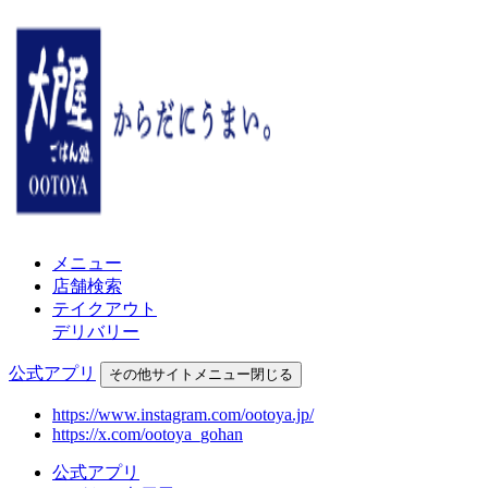
メニュー
店舗検索
テイクアウト
デリバリー
公式アプリ
その他
サイトメニュー
閉じる
https://www.instagram.com/ootoya.jp/
https://x.com/ootoya_gohan
公式アプリ