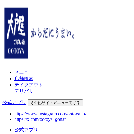
メニュー
店舗検索
テイクアウト
デリバリー
公式アプリ
その他
サイトメニュー
閉じる
https://www.instagram.com/ootoya.jp/
https://x.com/ootoya_gohan
公式アプリ