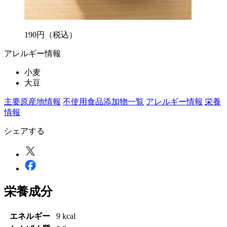
190
円
（税込）
アレルギー情報
小麦
大豆
主要原産地情報
不使用食品添加物一覧
アレルギー情報
栄養
情報
シェアする
栄養成分
エネルギー
9 kcal