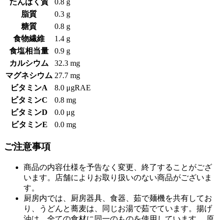
たんぱく質
0.8 g
脂質
0.3 g
糖質
0.8 g
食物繊維
1.4 g
食塩相当量
0.9 g
カルシウム
32.3 mg
マグネシウム
27.7 mg
ビタミンA
8.0 μgRAE
ビタミンC
0.8 mg
ビタミンD
0.0 μg
ビタミンE
0.0 mg
ご注意事項
商品の内容仕様を予告なく変更、終了することがござ
います。店舗によりお取り扱いのない商品がございま
す。
厨房内では、厨房器具、食器、茹で麺機を共有してお
り、うどんと蕎麦は、同じお湯で茹でています。揚げ
油は、全ての食材に同一のものを使用しています。 原