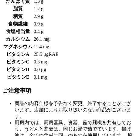
たんぱく質
1.3 g
脂質
1.2 g
糖質
2.9 g
食物繊維
0.9 g
食塩相当量
0.4 g
カルシウム
26.1 mg
マグネシウム
11.4 mg
ビタミンA
25.5 μgRAE
ビタミンC
0.3 mg
ビタミンD
0.0 μg
ビタミンE
0.1 mg
ご注意事項
商品の内容仕様を予告なく変更、終了することがござ
います。店舗によりお取り扱いのない商品がございま
す。
厨房内では、厨房器具、食器、茹で麺機を共有してお
り、うどんと蕎麦は、同じお湯で茹でています。揚げ
油は、全ての食材に同一のものを使用しています。 原