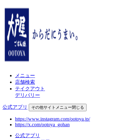
メニュー
店舗検索
テイクアウト
デリバリー
公式アプリ
その他
サイトメニュー
閉じる
https://www.instagram.com/ootoya.jp/
https://x.com/ootoya_gohan
公式アプリ