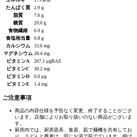
たんぱく質
2.9 g
脂質
7.6 g
糖質
20.0 g
食物繊維
6.9 g
食塩相当量
0.8 g
カルシウム
33.6 mg
マグネシウム
28.4 mg
ビタミンA
207.1 μgRAE
ビタミンC
30.2 mg
ビタミンD
0.0 μg
ビタミンE
1.4 mg
ご注意事項
商品の内容仕様を予告なく変更、終了することがござ
います。店舗によりお取り扱いのない商品がございま
す。
厨房内では、厨房器具、食器、茹で麺機を共有してお
り、うどんと蕎麦は、同じお湯で茹でています。揚げ