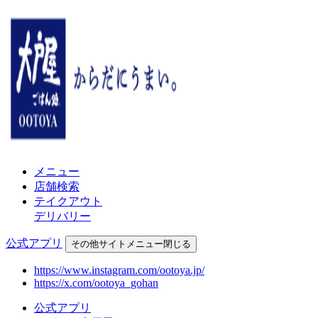
メニュー
店舗検索
テイクアウト
デリバリー
公式アプリ
その他
サイトメニュー
閉じる
https://www.instagram.com/ootoya.jp/
https://x.com/ootoya_gohan
公式アプリ