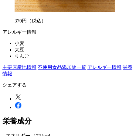
370
円
（税込）
アレルギー情報
小麦
大豆
りんご
主要原産地情報
不使用食品添加物一覧
アレルギー情報
栄養
情報
シェアする
栄養成分
エネルギー
173 kcal