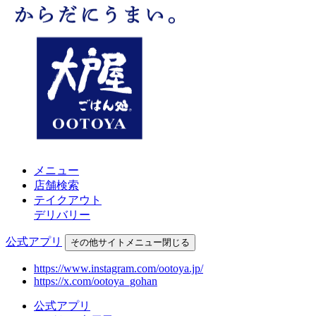
メニュー
店舗検索
テイクアウト
デリバリー
公式アプリ
その他
サイトメニュー
閉じる
https://www.instagram.com/ootoya.jp/
https://x.com/ootoya_gohan
公式アプリ