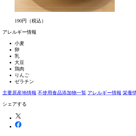
190
円
（税込）
アレルギー情報
小麦
卵
乳
大豆
鶏肉
りんご
ゼラチン
主要原産地情報
不使用食品添加物一覧
アレルギー情報
栄養
シェアする