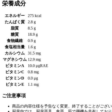
栄養成分
エネルギー
275 kcal
たんぱく質
2.8 g
脂質
8.5 g
糖質
18.9 g
食物繊維
0.9 g
食塩相当量
1.6 g
カルシウム
31.5 mg
マグネシウム
12.9 mg
ビタミンA
10.0 μgRAE
ビタミンC
0.8 mg
ビタミンD
0.0 μg
ビタミンE
1.1 mg
ご注意事項
商品の内容仕様を予告なく変更、終了することがござい
厨房内では、厨房器具、食器、茹で麺機を共有しており