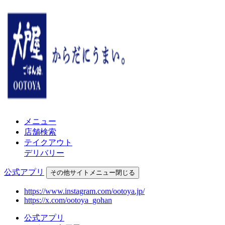
メニュー
店舗検索
テイクアウト
デリバリー
公式アプリ
その他
サイトメニュー
閉じる
https://www.instagram.com/ootoya.jp/
https://x.com/ootoya_gohan
公式アプリ