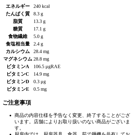
エネルギー
240 kcal
たんぱく質
8.3 g
脂質
13.3 g
糖質
17.1 g
食物繊維
5.0 g
食塩相当量
2.4 g
カルシウム
28.4 mg
マグネシウム
28.8 mg
ビタミンA
106.5 μgRAE
ビタミンC
14.9 mg
ビタミンD
0.3 μg
ビタミンE
0.5 mg
ご注意事項
商品の内容仕様を予告なく変更、終了することがござ
います。店舗によりお取り扱いのない商品がございま
す。
厨房内では、厨房器具、食器、茹で麺機を共有してお