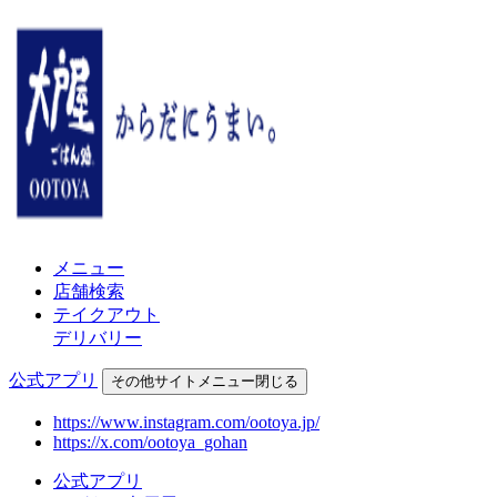
メニュー
店舗検索
テイクアウト
デリバリー
公式アプリ
その他
サイトメニュー
閉じる
https://www.instagram.com/ootoya.jp/
https://x.com/ootoya_gohan
公式アプリ