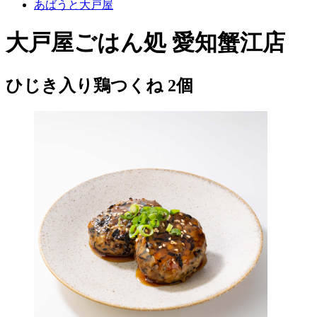
あばうと大戸屋
大戸屋ごはん処 愛知蟹江店
ひじき入り鶏つくね 2個