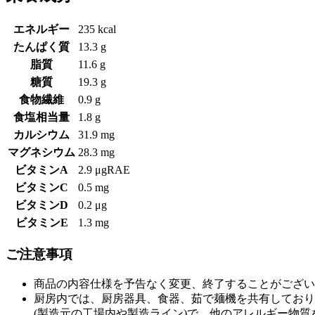
エネルギー
235 kcal
たんぱく質
13.3 g
脂質
11.6 g
糖質
19.3 g
食物繊維
0.9 g
食塩相当量
1.8 g
カルシウム
31.9 mg
マグネシウム
28.3 mg
ビタミンA
2.9 μgRAE
ビタミンC
0.5 mg
ビタミンD
0.2 μg
ビタミンE
1.3 mg
ご注意事項
商品の内容仕様を予告なく変更、終了することがござい
厨房内では、厨房器具、食器、茹で麺機を共有しており
(製造元の工場内や製造ライン)で、他のアレルギー物