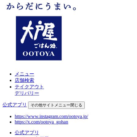
メニュー
店舗検索
テイクアウト
デリバリー
公式アプリ
その他
サイトメニュー
閉じる
https://www.instagram.com/ootoya.jp/
https://x.com/ootoya_gohan
公式アプリ