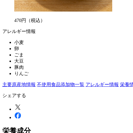
470
円
（税込）
アレルギー情報
小麦
卵
ごま
大豆
豚肉
りんご
主要原産地情報
不使用食品添加物一覧
アレルギー情報
栄養
シェアする
栄養成分