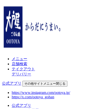
メニュー
店舗検索
テイクアウト
デリバリー
公式アプリ
その他
サイトメニュー
閉じる
https://www.instagram.com/ootoya.jp/
https://x.com/ootoya_gohan
公式アプリ