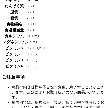
たんぱく質
3.6 g
脂質
6.7 g
糖質
2.0 g
食物繊維
0.0 g
食塩相当量
0.7 g
カルシウム
31.1 mg
マグネシウム
2.4 mg
ビタミンA
96.0 μgRAE
ビタミンC
0.0 mg
ビタミンD
1.2 μg
ビタミンE
0.7 mg
ご注意事項
商品の内容仕様を予告なく変更、終了することがござ
います。店舗によりお取り扱いのない商品がございま
す。
厨房内では、厨房器具、食器、茹で麺機を共有してお
り、うどんと蕎麦は、同じお湯で茹でています。揚げ