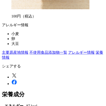
100
円
（税込）
アレルギー情報
小麦
卵
大豆
主要原産地情報
不使用食品添加物一覧
アレルギー情報
栄養
情報
シェアする
栄養成分
エネルギー
87 kcal