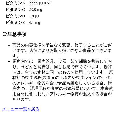
ビタミンA
222.5 μgRAE
ビタミンC
23.8 mg
ビタミンD
1.8 μg
ビタミンE
4.1 mg
ご注意事項
商品の内容仕様を予告なく変更、終了することがござ
います。店舗によりお取り扱いのない商品がございま
す。
厨房内では、厨房器具、食器、茹で麺機を共有してお
り、うどんと蕎麦は、同じお湯で茹でています。揚げ
油は、全ての食材に同一のものを使用しています。 原
材料の製造過程(製造元の工場内や製造ライン)で、他
のアレルギー物質を含む食品も製造している場合、厨
房内の、 調理工程や食材の保管段階において、本来使
用食材に含まれないアレルギー物質が混入する場合が
あります。
メニュー一覧へ戻る