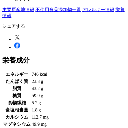
主要原産地情報
不使用食品添加物一覧
アレルギー情報
栄養
情報
シェアする
栄養成分
エネルギー
746 kcal
たんぱく質
23.8 g
脂質
43.2 g
糖質
59.9 g
食物繊維
5.2 g
食塩相当量
1.8 g
カルシウム
112.7 mg
マグネシウム
49.9 mg