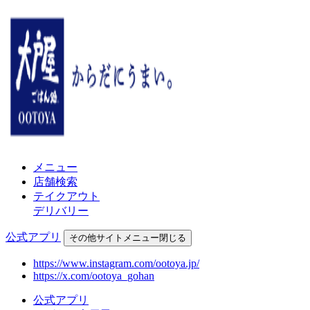
メニュー
店舗検索
テイクアウト
デリバリー
公式アプリ
その他
サイトメニュー
閉じる
https://www.instagram.com/ootoya.jp/
https://x.com/ootoya_gohan
公式アプリ