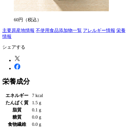
60
円
（税込）
主要原産地情報
不使用食品添加物一覧
アレルギー情報
栄養
情報
シェアする
栄養成分
エネルギー
7 kcal
たんぱく質
1.5 g
脂質
0.1 g
糖質
0.0 g
食物繊維
0.0 g