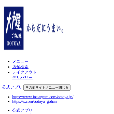
メニュー
店舗検索
テイクアウト
デリバリー
公式アプリ
その他
サイトメニュー
閉じる
https://www.instagram.com/ootoya.jp/
https://x.com/ootoya_gohan
公式アプリ