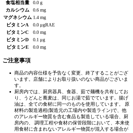
食塩相当量
0.0 g
カルシウム
0.6 mg
マグネシウム
1.4 mg
ビタミンA
0.0 μgRAE
ビタミンC
0.0 mg
ビタミンD
0.1 μg
ビタミンE
0.0 mg
ご注意事項
商品の内容仕様を予告なく変更、終了することがござ
います。店舗によりお取り扱いのない商品がございま
す。
厨房内では、厨房器具、食器、茹で麺機を共有してお
り、うどんと蕎麦は、同じお湯で茹でています。揚げ
油は、全ての食材に同一のものを使用しています。 原
材料の製造過程(製造元の工場内や製造ライン)で、他
のアレルギー物質を含む食品も製造している場合、厨
房内の、 調理工程や食材の保管段階において、本来使
用食材に含まれないアレルギー物質が混入する場合が