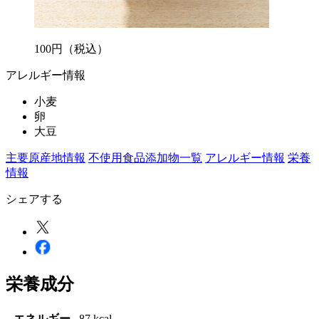
100
円
（税込）
アレルギー情報
小麦
卵
大豆
主要原産地情報
不使用食品添加物一覧
アレルギー情報
栄養
情報
シェアする
栄養成分
エネルギー
87 kcal