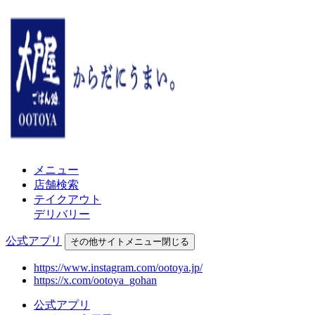
メニュー
店舗検索
テイクアウト
デリバリー
公式アプリ
その他
サイトメニュー
閉じる
https://www.instagram.com/ootoya.jp/
https://x.com/ootoya_gohan
公式アプリ