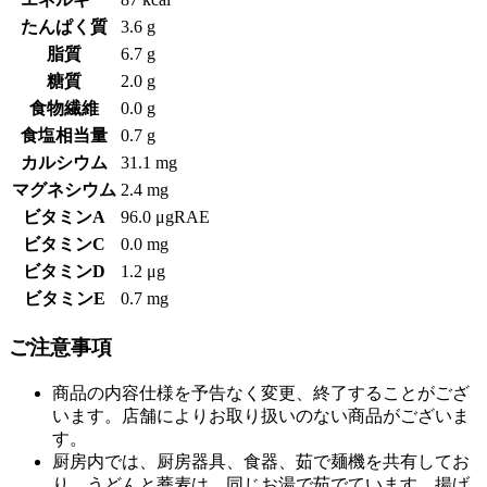
たんぱく質
3.6 g
脂質
6.7 g
糖質
2.0 g
食物繊維
0.0 g
食塩相当量
0.7 g
カルシウム
31.1 mg
マグネシウム
2.4 mg
ビタミンA
96.0 μgRAE
ビタミンC
0.0 mg
ビタミンD
1.2 μg
ビタミンE
0.7 mg
ご注意事項
商品の内容仕様を予告なく変更、終了することがござ
います。店舗によりお取り扱いのない商品がございま
す。
厨房内では、厨房器具、食器、茹で麺機を共有してお
り、うどんと蕎麦は、同じお湯で茹でています。揚げ