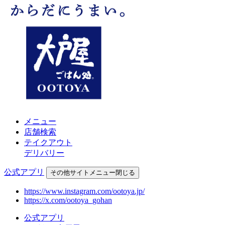
メニュー
店舗検索
テイクアウト
デリバリー
公式アプリ
その他
サイトメニュー
閉じる
https://www.instagram.com/ootoya.jp/
https://x.com/ootoya_gohan
公式アプリ