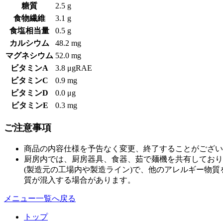
糖質
2.5 g
食物繊維
3.1 g
食塩相当量
0.5 g
カルシウム
48.2 mg
マグネシウム
52.0 mg
ビタミンA
3.8 μgRAE
ビタミンC
0.9 mg
ビタミンD
0.0 μg
ビタミンE
0.3 mg
ご注意事項
商品の内容仕様を予告なく変更、終了することがござい
厨房内では、厨房器具、食器、茹で麺機を共有しており
(製造元の工場内や製造ライン)で、他のアレルギー物
質が混入する場合があります。
メニュー一覧へ戻る
トップ