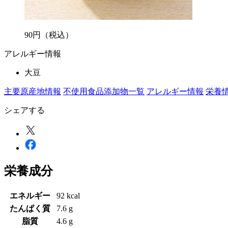
90
円
（税込）
アレルギー情報
大豆
主要原産地情報
不使用食品添加物一覧
アレルギー情報
栄養
シェアする
栄養成分
エネルギー
92 kcal
たんぱく質
7.6 g
脂質
4.6 g