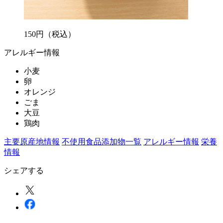
150
円
（税込）
アレルギー情報
小麦
卵
オレンジ
ごま
大豆
鶏肉
主要原産地情報
不使用食品添加物一覧
アレルギー情報
栄養
情報
シェアする