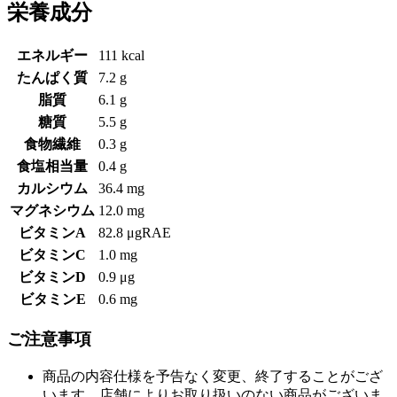
栄養成分
エネルギー
111 kcal
たんぱく質
7.2 g
脂質
6.1 g
糖質
5.5 g
食物繊維
0.3 g
食塩相当量
0.4 g
カルシウム
36.4 mg
マグネシウム
12.0 mg
ビタミンA
82.8 μgRAE
ビタミンC
1.0 mg
ビタミンD
0.9 μg
ビタミンE
0.6 mg
ご注意事項
商品の内容仕様を予告なく変更、終了することがござ
います。店舗によりお取り扱いのない商品がございま