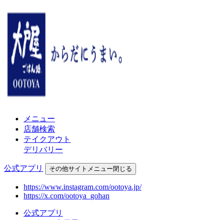
メニュー
店舗検索
テイクアウト
デリバリー
公式アプリ
その他
サイトメニュー
閉じる
https://www.instagram.com/ootoya.jp/
https://x.com/ootoya_gohan
公式アプリ