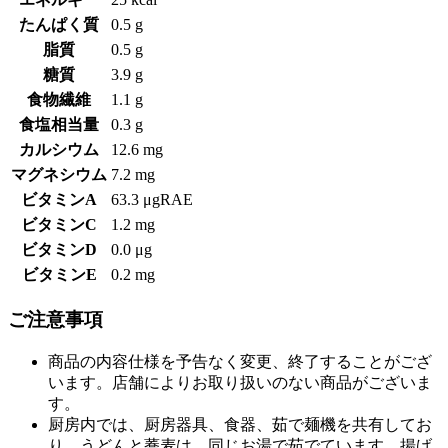
たんぱく質
0.5 g
脂質
0.5 g
糖質
3.9 g
食物繊維
1.1 g
食塩相当量
0.3 g
カルシウム
12.6 mg
マグネシウム
7.2 mg
ビタミンA
63.3 μgRAE
ビタミンC
1.2 mg
ビタミンD
0.0 μg
ビタミンE
0.2 mg
ご注意事項
商品の内容仕様を予告なく変更、終了することがござ
います。店舗によりお取り扱いのない商品がございま
す。
厨房内では、厨房器具、食器、茹で麺機を共有してお
り、うどんと蕎麦は、同じお湯で茹でています。揚げ