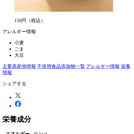
150
円
（税込）
アレルギー情報
小麦
ごま
大豆
主要原産地情報
不使用食品添加物一覧
アレルギー情報
栄養
情報
シェアする
栄養成分
エネルギー
25 kcal