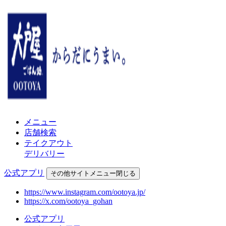
メニュー
店舗検索
テイクアウト
デリバリー
公式アプリ
その他
サイトメニュー
閉じる
https://www.instagram.com/ootoya.jp/
https://x.com/ootoya_gohan
公式アプリ