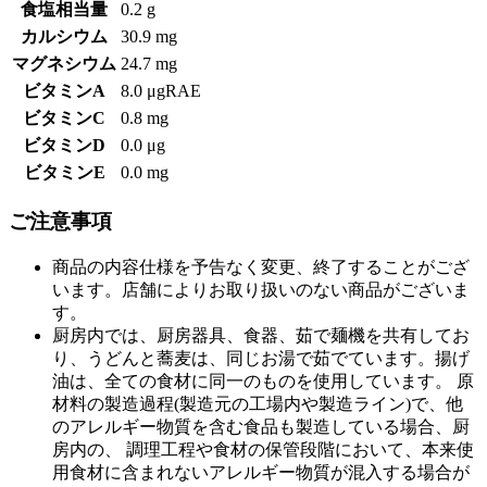
食塩相当量
0.2 g
カルシウム
30.9 mg
マグネシウム
24.7 mg
ビタミンA
8.0 μgRAE
ビタミンC
0.8 mg
ビタミンD
0.0 μg
ビタミンE
0.0 mg
ご注意事項
商品の内容仕様を予告なく変更、終了することがござ
います。店舗によりお取り扱いのない商品がございま
す。
厨房内では、厨房器具、食器、茹で麺機を共有してお
り、うどんと蕎麦は、同じお湯で茹でています。揚げ
油は、全ての食材に同一のものを使用しています。 原
材料の製造過程(製造元の工場内や製造ライン)で、他
のアレルギー物質を含む食品も製造している場合、厨
房内の、 調理工程や食材の保管段階において、本来使
用食材に含まれないアレルギー物質が混入する場合が