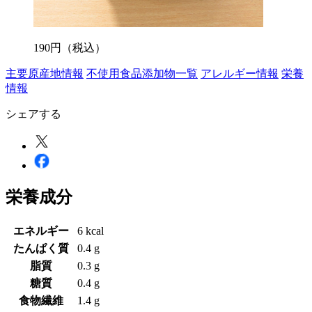
190
円
（税込）
主要原産地情報
不使用食品添加物一覧
アレルギー情報
栄養
情報
シェアする
栄養成分
エネルギー
6 kcal
たんぱく質
0.4 g
脂質
0.3 g
糖質
0.4 g
食物繊維
1.4 g