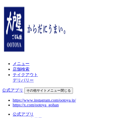
メニュー
店舗検索
テイクアウト
デリバリー
公式アプリ
その他
サイトメニュー
閉じる
https://www.instagram.com/ootoya.jp/
https://x.com/ootoya_gohan
公式アプリ