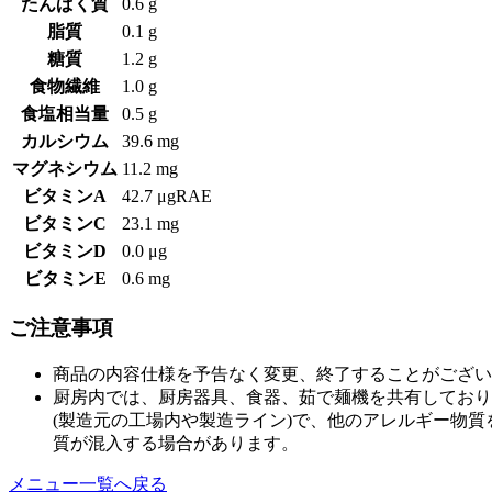
たんぱく質
0.6 g
脂質
0.1 g
糖質
1.2 g
食物繊維
1.0 g
食塩相当量
0.5 g
カルシウム
39.6 mg
マグネシウム
11.2 mg
ビタミンA
42.7 μgRAE
ビタミンC
23.1 mg
ビタミンD
0.0 μg
ビタミンE
0.6 mg
ご注意事項
商品の内容仕様を予告なく変更、終了することがござい
厨房内では、厨房器具、食器、茹で麺機を共有しており
(製造元の工場内や製造ライン)で、他のアレルギー物
質が混入する場合があります。
メニュー一覧へ戻る