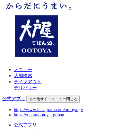
メニュー
店舗検索
テイクアウト
デリバリー
公式アプリ
その他
サイトメニュー
閉じる
https://www.instagram.com/ootoya.jp/
https://x.com/ootoya_gohan
公式アプリ