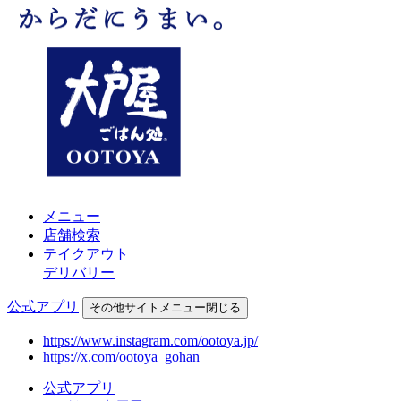
メニュー
店舗検索
テイクアウト
デリバリー
公式アプリ
その他
サイトメニュー
閉じる
https://www.instagram.com/ootoya.jp/
https://x.com/ootoya_gohan
公式アプリ