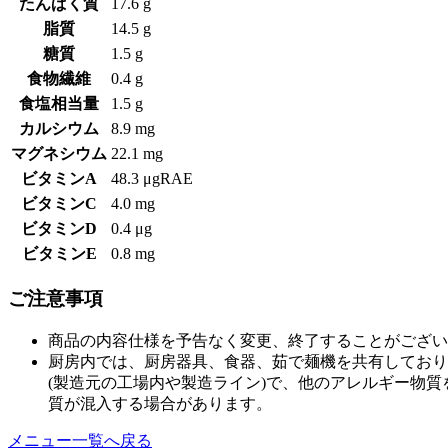
たんぱく質
17.6 g
脂質
14.5 g
糖質
1.5 g
食物繊維
0.4 g
食塩相当量
1.5 g
カルシウム
8.9 mg
マグネシウム
22.1 mg
ビタミンA
48.3 μgRAE
ビタミンC
4.0 mg
ビタミンD
0.4 μg
ビタミンE
0.8 mg
ご注意事項
商品の内容仕様を予告なく変更、終了することがござい
厨房内では、厨房器具、食器、茹で麺機を共有しており
(製造元の工場内や製造ライン)で、他のアレルギー物
質が混入する場合があります。
メニュー一覧へ戻る