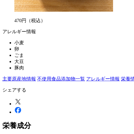
470
円
（税込）
アレルギー情報
小麦
卵
ごま
大豆
豚肉
主要原産地情報
不使用食品添加物一覧
アレルギー情報
栄養
シェアする
栄養成分