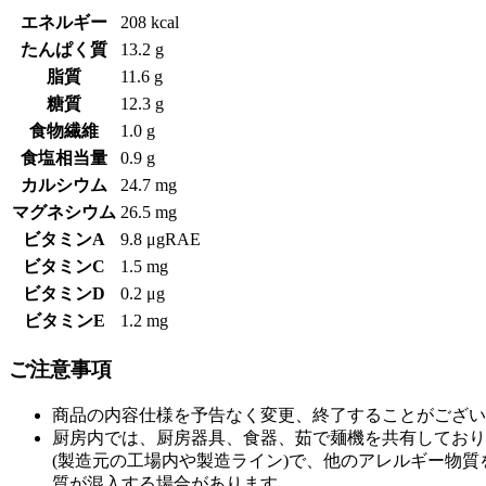
エネルギー
208 kcal
たんぱく質
13.2 g
脂質
11.6 g
糖質
12.3 g
食物繊維
1.0 g
食塩相当量
0.9 g
カルシウム
24.7 mg
マグネシウム
26.5 mg
ビタミンA
9.8 μgRAE
ビタミンC
1.5 mg
ビタミンD
0.2 μg
ビタミンE
1.2 mg
ご注意事項
商品の内容仕様を予告なく変更、終了することがござい
厨房内では、厨房器具、食器、茹で麺機を共有しており
(製造元の工場内や製造ライン)で、他のアレルギー物
質が混入する場合があります。