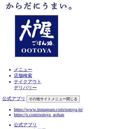
メニュー
店舗検索
テイクアウト
デリバリー
公式アプリ
その他
サイトメニュー
閉じる
https://www.instagram.com/ootoya.jp/
https://x.com/ootoya_gohan
公式アプリ