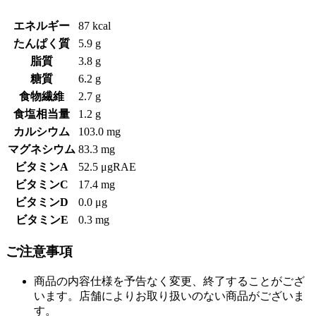
エネルギー
87 kcal
たんぱく質
5.9 g
脂質
3.8 g
糖質
6.2 g
食物繊維
2.7 g
食塩相当量
1.2 g
カルシウム
103.0 mg
マグネシウム
83.3 mg
ビタミンA
52.5 μgRAE
ビタミンC
17.4 mg
ビタミンD
0.0 μg
ビタミンE
0.3 mg
ご注意事項
商品の内容仕様を予告なく変更、終了することがござ
います。店舗によりお取り扱いのない商品がございま
す。