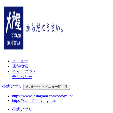
メニュー
店舗検索
テイクアウト
デリバリー
公式アプリ
その他
サイトメニュー
閉じる
https://www.instagram.com/ootoya.jp/
https://x.com/ootoya_gohan
公式アプリ