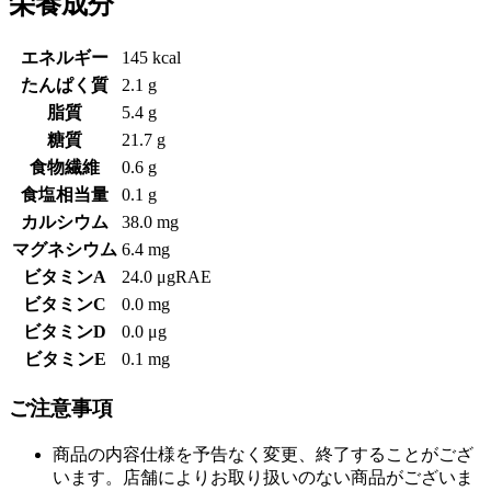
栄養成分
エネルギー
145 kcal
たんぱく質
2.1 g
脂質
5.4 g
糖質
21.7 g
食物繊維
0.6 g
食塩相当量
0.1 g
カルシウム
38.0 mg
マグネシウム
6.4 mg
ビタミンA
24.0 μgRAE
ビタミンC
0.0 mg
ビタミンD
0.0 μg
ビタミンE
0.1 mg
ご注意事項
商品の内容仕様を予告なく変更、終了することがござ
います。店舗によりお取り扱いのない商品がございま