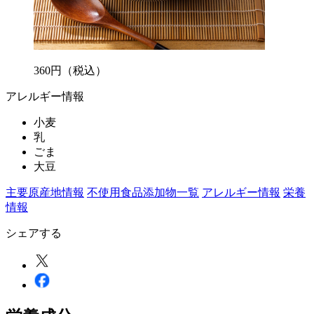
360
円
（税込）
アレルギー情報
小麦
乳
ごま
大豆
主要原産地情報
不使用食品添加物一覧
アレルギー情報
栄養
情報
シェアする