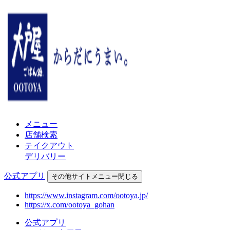
メニュー
店舗検索
テイクアウト
デリバリー
公式アプリ
その他
サイトメニュー
閉じる
https://www.instagram.com/ootoya.jp/
https://x.com/ootoya_gohan
公式アプリ