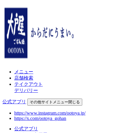
メニュー
店舗検索
テイクアウト
デリバリー
公式アプリ
その他
サイトメニュー
閉じる
https://www.instagram.com/ootoya.jp/
https://x.com/ootoya_gohan
公式アプリ