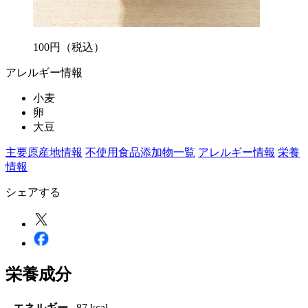
100
円
（税込）
アレルギー情報
小麦
卵
大豆
主要原産地情報
不使用食品添加物一覧
アレルギー情報
栄養
情報
シェアする
栄養成分
エネルギー
87 kcal