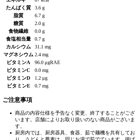
たんぱく質
3.6 g
脂質
6.7 g
糖質
2.0 g
食物繊維
0.0 g
食塩相当量
0.7 g
カルシウム
31.1 mg
マグネシウム
2.4 mg
ビタミンA
96.0 μgRAE
ビタミンC
0.0 mg
ビタミンD
1.2 μg
ビタミンE
0.7 mg
ご注意事項
商品の内容仕様を予告なく変更、終了することがござ
います。店舗によりお取り扱いのない商品がございま
す。
厨房内では、厨房器具、食器、茹で麺機を共有してお
り、うどんと蕎麦は、同じお湯で茹でています。揚げ