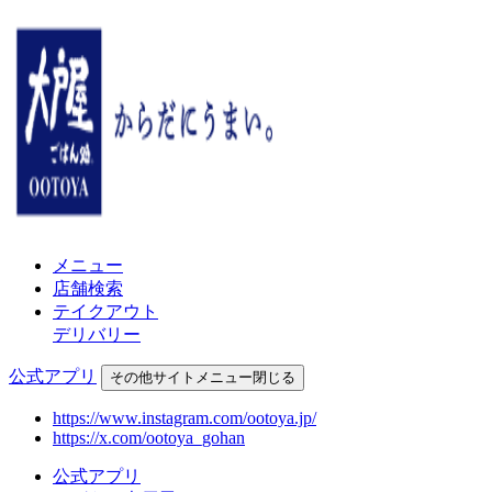
メニュー
店舗検索
テイクアウト
デリバリー
公式アプリ
その他
サイトメニュー
閉じる
https://www.instagram.com/ootoya.jp/
https://x.com/ootoya_gohan
公式アプリ