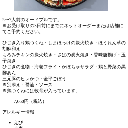
5〜7人前のオードブルです。
※お受け取りの3日前にまでにネットオーダーまたは店舗に
てご予約ください。
ひじき入り鶏つくね・しまほっけの炭火焼き・ほうれん草の
胡麻和え
もろみチキンの炭火焼き・さばの炭火焼き・香味唐揚げ・玉
子焼き
ひじきの煮物・海老フライ・かぼちゃサラダ・鶏と野菜の黒
酢あん
三元豚のヒレかつ・金平ごぼう
※別添え：醤油・ソース
※鶏つくねには軟骨が入っています。
7,660
円
（税込）
アレルギー情報
えび