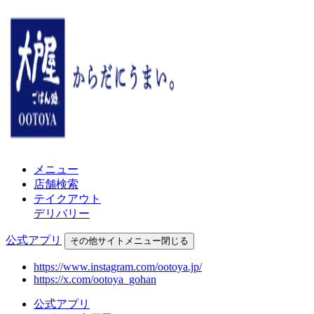
メニュー
店舗検索
テイクアウト
デリバリー
公式アプリ
その他
サイトメニュー
閉じる
https://www.instagram.com/ootoya.jp/
https://x.com/ootoya_gohan
公式アプリ