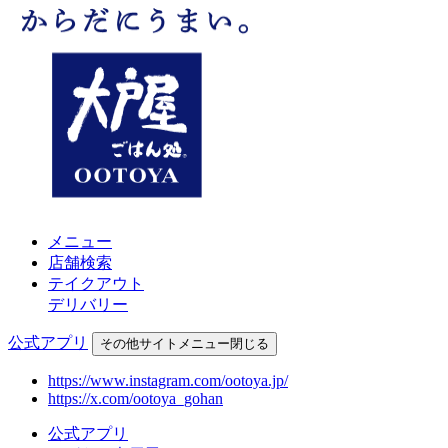
メニュー
店舗検索
テイクアウト
デリバリー
公式アプリ
その他
サイトメニュー
閉じる
https://www.instagram.com/ootoya.jp/
https://x.com/ootoya_gohan
公式アプリ