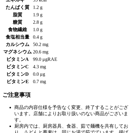
たんぱく質
1.2 g
脂質
1.9 g
糖質
2.8 g
食物繊維
1.0 g
食塩相当量
0.4 g
カルシウム
50.2 mg
マグネシウム
20.6 mg
ビタミンA
99.0 μgRAE
ビタミンC
4.3 mg
ビタミンD
0.0 μg
ビタミンE
0.7 mg
ご注意事項
商品の内容仕様を予告なく変更、終了することがござ
います。店舗によりお取り扱いのない商品がございま
す。
厨房内では、厨房器具、食器、茹で麺機を共有してお
り、うどんと蕎麦は、同じお湯で茹でています。揚げ