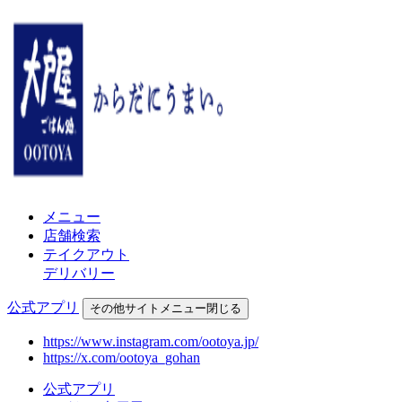
メニュー
店舗検索
テイクアウト
デリバリー
公式アプリ
その他
サイトメニュー
閉じる
https://www.instagram.com/ootoya.jp/
https://x.com/ootoya_gohan
公式アプリ