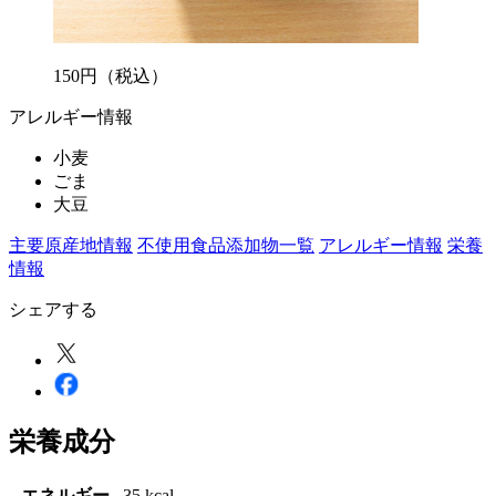
150
円
（税込）
アレルギー情報
小麦
ごま
大豆
主要原産地情報
不使用食品添加物一覧
アレルギー情報
栄養
情報
シェアする
栄養成分
エネルギー
35 kcal