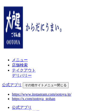
メニュー
店舗検索
テイクアウト
デリバリー
公式アプリ
その他
サイトメニュー
閉じる
https://www.instagram.com/ootoya.jp/
https://x.com/ootoya_gohan
公式アプリ