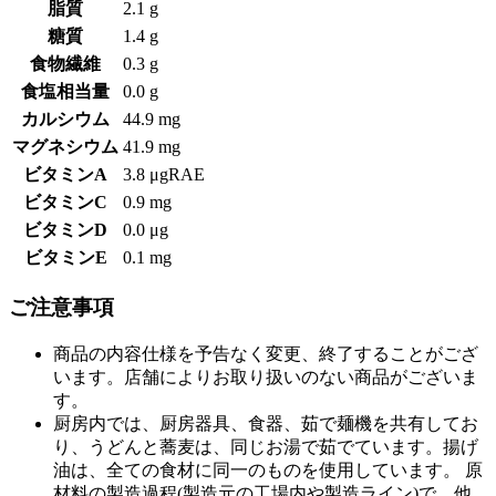
脂質
2.1 g
糖質
1.4 g
食物繊維
0.3 g
食塩相当量
0.0 g
カルシウム
44.9 mg
マグネシウム
41.9 mg
ビタミンA
3.8 μgRAE
ビタミンC
0.9 mg
ビタミンD
0.0 μg
ビタミンE
0.1 mg
ご注意事項
商品の内容仕様を予告なく変更、終了することがござ
います。店舗によりお取り扱いのない商品がございま
す。
厨房内では、厨房器具、食器、茹で麺機を共有してお
り、うどんと蕎麦は、同じお湯で茹でています。揚げ
油は、全ての食材に同一のものを使用しています。 原
材料の製造過程(製造元の工場内や製造ライン)で、他