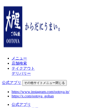
メニュー
店舗検索
テイクアウト
デリバリー
公式アプリ
その他
サイトメニュー
閉じる
https://www.instagram.com/ootoya.jp/
https://x.com/ootoya_gohan
公式アプリ