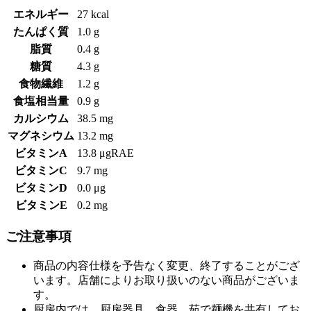
エネルギー
27 kcal
たんぱく質
1.0 g
脂質
0.4 g
糖質
4.3 g
食物繊維
1.2 g
食塩相当量
0.9 g
カルシウム
38.5 mg
マグネシウム
13.2 mg
ビタミンA
13.8 μgRAE
ビタミンC
9.7 mg
ビタミンD
0.0 μg
ビタミンE
0.2 mg
ご注意事項
商品の内容仕様を予告なく変更、終了することがござ
います。店舗によりお取り扱いのない商品がございま
す。
厨房内では、厨房器具、食器、茹で麺機を共有してお