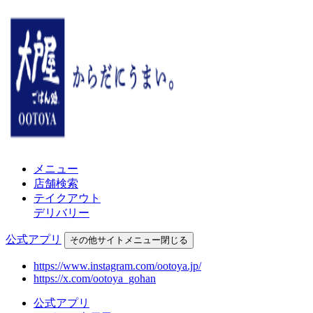
メニュー
店舗検索
テイクアウト
デリバリー
公式アプリ
その他
サイトメニュー
閉じる
https://www.instagram.com/ootoya.jp/
https://x.com/ootoya_gohan
公式アプリ