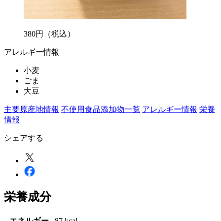
380
円
（税込）
アレルギー情報
小麦
ごま
大豆
主要原産地情報
不使用食品添加物一覧
アレルギー情報
栄養
情報
シェアする
栄養成分
エネルギー
87 kcal