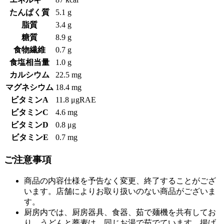
たんぱく質
5.1 g
脂質
3.4 g
糖質
8.9 g
食物繊維
0.7 g
食塩相当量
1.0 g
カルシウム
22.5 mg
マグネシウム
18.4 mg
ビタミンA
11.8 μgRAE
ビタミンC
4.6 mg
ビタミンD
0.8 μg
ビタミンE
0.7 mg
ご注意事項
商品の内容仕様を予告なく変更、終了することがござ
います。店舗によりお取り扱いのない商品がございま
す。
厨房内では、厨房器具、食器、茹で麺機を共有してお
り、うどんと蕎麦は、同じお湯で茹でています。揚げ