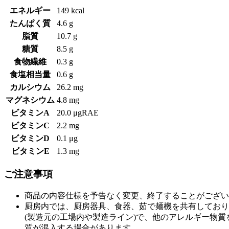
エネルギー
149 kcal
たんぱく質
4.6 g
脂質
10.7 g
糖質
8.5 g
食物繊維
0.3 g
食塩相当量
0.6 g
カルシウム
26.2 mg
マグネシウム
4.8 mg
ビタミンA
20.0 μgRAE
ビタミンC
2.2 mg
ビタミンD
0.1 μg
ビタミンE
1.3 mg
ご注意事項
商品の内容仕様を予告なく変更、終了することがござい
厨房内では、厨房器具、食器、茹で麺機を共有しており
(製造元の工場内や製造ライン)で、他のアレルギー物
質が混入する場合があります。