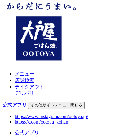
メニュー
店舗検索
テイクアウト
デリバリー
公式アプリ
その他
サイトメニュー
閉じる
https://www.instagram.com/ootoya.jp/
https://x.com/ootoya_gohan
公式アプリ