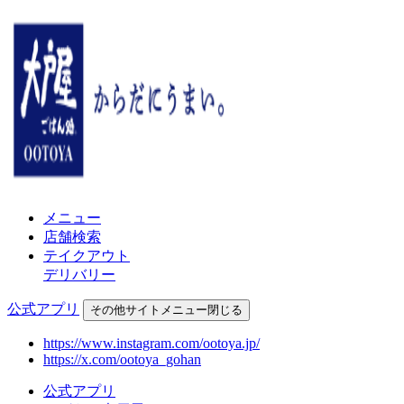
メニュー
店舗検索
テイクアウト
デリバリー
公式アプリ
その他
サイトメニュー
閉じる
https://www.instagram.com/ootoya.jp/
https://x.com/ootoya_gohan
公式アプリ