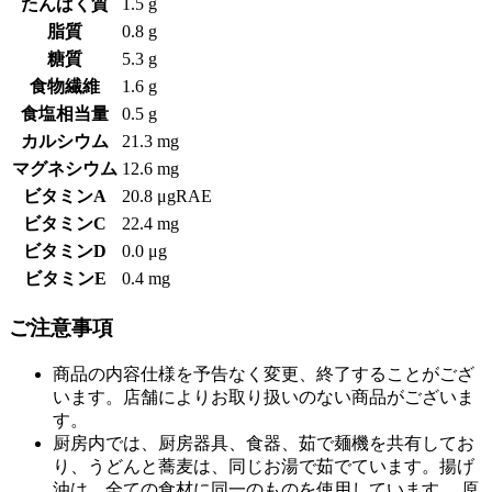
たんぱく質
1.5 g
脂質
0.8 g
糖質
5.3 g
食物繊維
1.6 g
食塩相当量
0.5 g
カルシウム
21.3 mg
マグネシウム
12.6 mg
ビタミンA
20.8 μgRAE
ビタミンC
22.4 mg
ビタミンD
0.0 μg
ビタミンE
0.4 mg
ご注意事項
商品の内容仕様を予告なく変更、終了することがござ
います。店舗によりお取り扱いのない商品がございま
す。
厨房内では、厨房器具、食器、茹で麺機を共有してお
り、うどんと蕎麦は、同じお湯で茹でています。揚げ
油は、全ての食材に同一のものを使用しています。 原