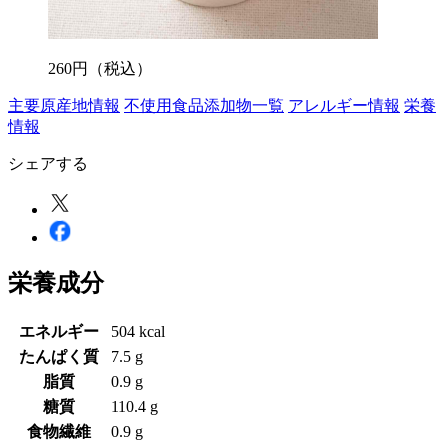
260
円
（税込）
主要原産地情報
不使用食品添加物一覧
アレルギー情報
栄養
情報
シェアする
栄養成分
エネルギー
504 kcal
たんぱく質
7.5 g
脂質
0.9 g
糖質
110.4 g
食物繊維
0.9 g