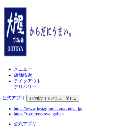
メニュー
店舗検索
テイクアウト
デリバリー
公式アプリ
その他
サイトメニュー
閉じる
https://www.instagram.com/ootoya.jp/
https://x.com/ootoya_gohan
公式アプリ