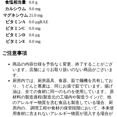
食塩相当量
0.0 g
カルシウム
9.0 mg
マグネシウム
21.0 mg
ビタミンA
0.0 μgRAE
ビタミンC
0.0 mg
ビタミンD
0.0 μg
ビタミンE
0.0 mg
ご注意事項
商品の内容仕様を予告なく変更、終了することがござ
います。店舗によりお取り扱いのない商品がございま
す。
厨房内では、厨房器具、食器、茹で麺機を共有してお
り、うどんと蕎麦は、同じお湯で茹でています。揚げ
油は、全ての食材に同一のものを使用しています。 原
材料の製造過程(製造元の工場内や製造ライン)で、他
のアレルギー物質を含む食品も製造している場合、厨
房内の、 調理工程や食材の保管段階において、本来使
用食材に含まれないアレルギー物質が混入する場合が