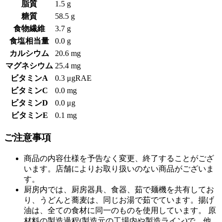
脂質
1.5 g
糖質
58.5 g
食物繊維
3.7 g
食塩相当量
0.0 g
カルシウム
20.6 mg
マグネシウム
25.4 mg
ビタミンA
0.3 μgRAE
ビタミンC
0.0 mg
ビタミンD
0.0 μg
ビタミンE
0.1 mg
ご注意事項
商品の内容仕様を予告なく変更、終了することがござ
います。店舗によりお取り扱いのない商品がございま
す。
厨房内では、厨房器具、食器、茹で麺機を共有してお
り、うどんと蕎麦は、同じお湯で茹でています。揚げ
油は、全ての食材に同一のものを使用しています。 原
材料の製造過程(製造元の工場内や製造ライン)で、他