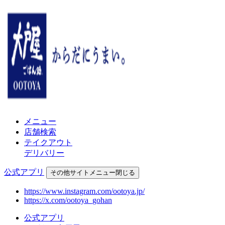
メニュー
店舗検索
テイクアウト
デリバリー
公式アプリ
その他
サイトメニュー
閉じる
https://www.instagram.com/ootoya.jp/
https://x.com/ootoya_gohan
公式アプリ