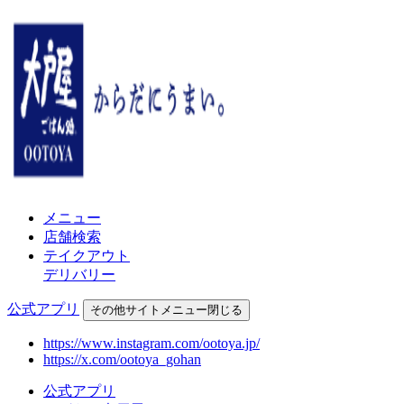
メニュー
店舗検索
テイクアウト
デリバリー
公式アプリ
その他
サイトメニュー
閉じる
https://www.instagram.com/ootoya.jp/
https://x.com/ootoya_gohan
公式アプリ