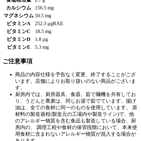
カルシウム
156.5 mg
マグネシウム
50.5 mg
ビタミンA
252.3 μgRAE
ビタミンC
18.5 mg
ビタミンD
1.8 μg
ビタミンE
5.3 mg
ご注意事項
商品の内容仕様を予告なく変更、終了することがござ
います。店舗によりお取り扱いのない商品がございま
す。
厨房内では、厨房器具、食器、茹で麺機を共有してお
り、うどんと蕎麦は、同じお湯で茹でています。揚げ
油は、全ての食材に同一のものを使用しています。 原
材料の製造過程(製造元の工場内や製造ライン)で、他
のアレルギー物質を含む食品も製造している場合、厨
房内の、 調理工程や食材の保管段階において、本来使
用食材に含まれないアレルギー物質が混入する場合が
あります。