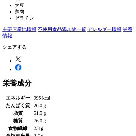
大豆
鶏肉
ゼラチン
主要原産地情報
不使用食品添加物一覧
アレルギー情報
栄養
情報
シェアする
栄養成分
エネルギー
995 kcal
たんぱく質
26.0 g
脂質
51.5 g
糖質
76.0 g
食物繊維
2.8 g
食塩相当量
2.7 g