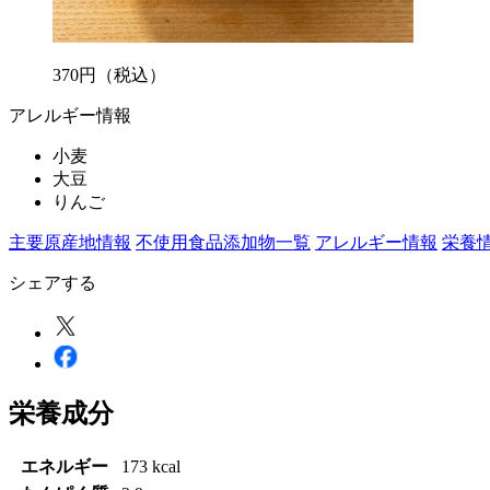
370
円
（税込）
アレルギー情報
小麦
大豆
りんご
主要原産地情報
不使用食品添加物一覧
アレルギー情報
栄養
シェアする
栄養成分
エネルギー
173 kcal