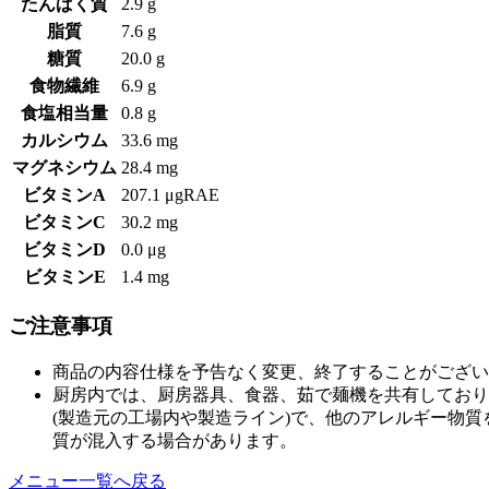
たんぱく質
2.9 g
脂質
7.6 g
糖質
20.0 g
食物繊維
6.9 g
食塩相当量
0.8 g
カルシウム
33.6 mg
マグネシウム
28.4 mg
ビタミンA
207.1 μgRAE
ビタミンC
30.2 mg
ビタミンD
0.0 μg
ビタミンE
1.4 mg
ご注意事項
商品の内容仕様を予告なく変更、終了することがござい
厨房内では、厨房器具、食器、茹で麺機を共有しており
(製造元の工場内や製造ライン)で、他のアレルギー物
質が混入する場合があります。
メニュー一覧へ戻る