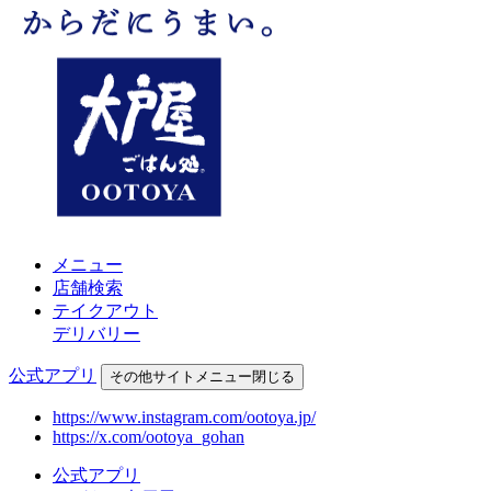
メニュー
店舗検索
テイクアウト
デリバリー
公式アプリ
その他
サイトメニュー
閉じる
https://www.instagram.com/ootoya.jp/
https://x.com/ootoya_gohan
公式アプリ