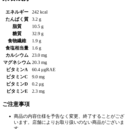
エネルギー
242 kcal
たんぱく質
3.2 g
脂質
10.5 g
糖質
32.9 g
食物繊維
1.9 g
食塩相当量
1.6 g
カルシウム
23.0 mg
マグネシウム
20.3 mg
ビタミンA
60.4 μgRAE
ビタミンC
9.0 mg
ビタミンD
0.2 μg
ビタミンE
2.3 mg
ご注意事項
商品の内容仕様を予告なく変更、終了することがござ
います。店舗によりお取り扱いのない商品がございま
す。