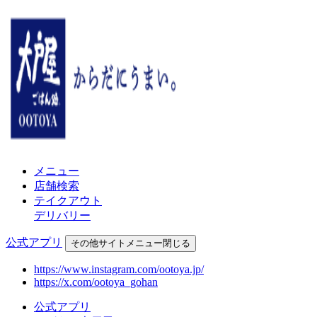
メニュー
店舗検索
テイクアウト
デリバリー
公式アプリ
その他
サイトメニュー
閉じる
https://www.instagram.com/ootoya.jp/
https://x.com/ootoya_gohan
公式アプリ