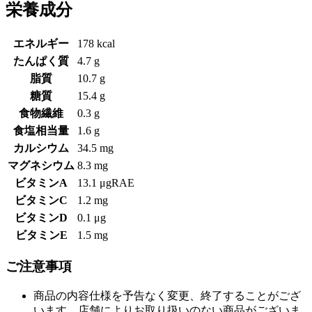
栄養成分
エネルギー
178 kcal
たんぱく質
4.7 g
脂質
10.7 g
糖質
15.4 g
食物繊維
0.3 g
食塩相当量
1.6 g
カルシウム
34.5 mg
マグネシウム
8.3 mg
ビタミンA
13.1 μgRAE
ビタミンC
1.2 mg
ビタミンD
0.1 μg
ビタミンE
1.5 mg
ご注意事項
商品の内容仕様を予告なく変更、終了することがござ
います。店舗によりお取り扱いのない商品がございま