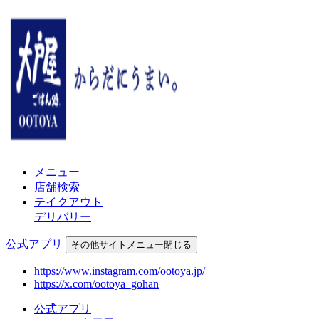
メニュー
店舗検索
テイクアウト
デリバリー
公式アプリ
その他
サイトメニュー
閉じる
https://www.instagram.com/ootoya.jp/
https://x.com/ootoya_gohan
公式アプリ