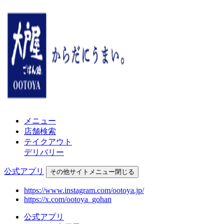
メニュー
店舗検索
テイクアウト
デリバリー
公式アプリ
その他
サイトメニュー
閉じる
https://www.instagram.com/ootoya.jp/
https://x.com/ootoya_gohan
公式アプリ