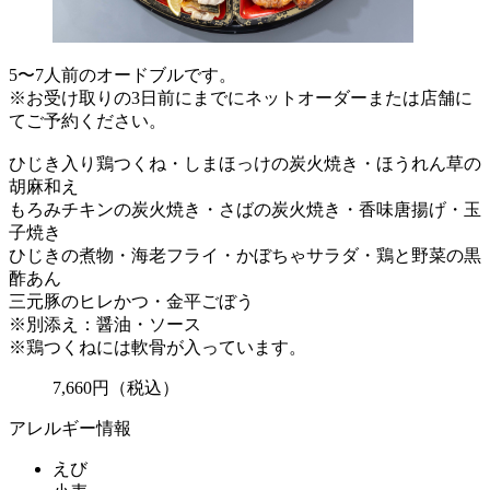
5〜7人前のオードブルです。
※お受け取りの3日前にまでにネットオーダーまたは店舗に
てご予約ください。
ひじき入り鶏つくね・しまほっけの炭火焼き・ほうれん草の
胡麻和え
もろみチキンの炭火焼き・さばの炭火焼き・香味唐揚げ・玉
子焼き
ひじきの煮物・海老フライ・かぼちゃサラダ・鶏と野菜の黒
酢あん
三元豚のヒレかつ・金平ごぼう
※別添え：醤油・ソース
※鶏つくねには軟骨が入っています。
7,660
円
（税込）
アレルギー情報
えび