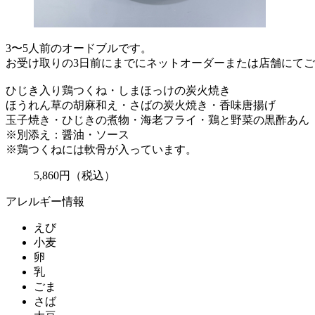
3〜5人前のオードブルです。
お受け取りの3日前にまでにネットオーダーまたは店舗にて
ひじき入り鶏つくね・しまほっけの炭火焼き
ほうれん草の胡麻和え・さばの炭火焼き・香味唐揚げ
玉子焼き・ひじきの煮物・海老フライ・鶏と野菜の黒酢あん
※別添え：醤油・ソース
※鶏つくねには軟骨が入っています。
5,860
円
（税込）
アレルギー情報
えび
小麦
卵
乳
ごま
さば