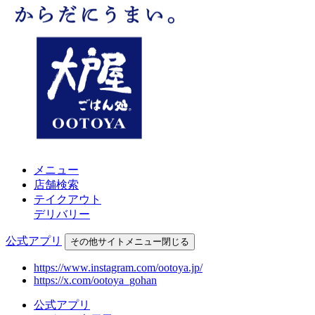
メニュー
店舗検索
テイクアウト
デリバリー
公式アプリ
その他
サイトメニュー
閉じる
https://www.instagram.com/ootoya.jp/
https://x.com/ootoya_gohan
公式アプリ