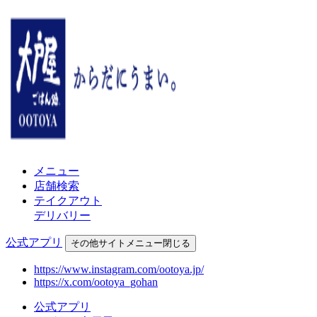
メニュー
店舗検索
テイクアウト
デリバリー
公式アプリ
その他
サイトメニュー
閉じる
https://www.instagram.com/ootoya.jp/
https://x.com/ootoya_gohan
公式アプリ