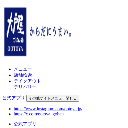
メニュー
店舗検索
テイクアウト
デリバリー
公式アプリ
その他
サイトメニュー
閉じる
https://www.instagram.com/ootoya.jp/
https://x.com/ootoya_gohan
公式アプリ