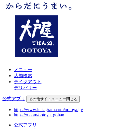
メニュー
店舗検索
テイクアウト
デリバリー
公式アプリ
その他
サイトメニュー
閉じる
https://www.instagram.com/ootoya.jp/
https://x.com/ootoya_gohan
公式アプリ