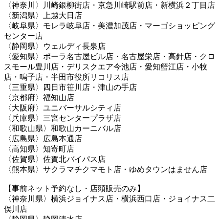
〈神奈川〉川崎銀柳街店・京急川崎駅前店・新横浜２丁目店
〈新潟県〉上越大日店
〈岐阜県〉モレラ岐阜店・美濃加茂店・マーゴショッピング
センター店
〈静岡県〉ウェルディ長泉店
〈愛知県〉ポーラ名古屋ビル店・名古屋栄店・高針店・クロ
スモール豊川店・デリスクエア今池店・愛知蟹江店・小牧
店・鳴子店・半田市役所リコリス店
〈三重県〉四日市笹川店・津山の手店
〈京都府〉福知山店
〈大阪府〉ユニバーサルシティ店
〈兵庫県〉三宮センタープラザ店
〈和歌山県〉和歌山カーニバル店
〈広島県〉広島本通店
〈高知県〉知寄町店
〈佐賀県〉佐賀北バイパス店
〈熊本県〉サクラマチクマモト店・ゆめタウンはません店
【事前ネット予約なし・店頭販売のみ】
〈神奈川県〉横浜ジョイナス店・横浜西口店・ジョイナス二
俣川店