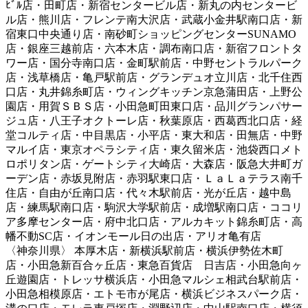
ﾋﾞﾙ店・田町店・新宿センタービル店・新丸の内センタービ
ル店・熊川店・フレンテ南大沢店・武蔵小金井駅南口店・新
宿東口中央通り店・南砂町ショッピングセンターSUNAMO
店・銀座三越前店・六本木店・調布南口店・新宿フロントタ
ワー店・国分寺南口店・金町駅前店・中野セントラルパーク
店・浅草橋店・亀戸駅前店・グランデュオ立川店・北千住西
口店・丸井錦糸町店・ウィングキッチン京急蒲田店・上野公
園店・用賀ＳＢＳ店・小田急町田東口店・品川グランパサー
ジュ店・八王子オクトーレ店・秋葉原店・西葛西北口店・経
堂コルティ店・中目黒店・小平店・東大和店・田無店・中野
マルイ店・東京オペラシティ店・東久留米店・池袋西口メト
ロポリタン店・ゲートシティ大崎店・大森店・阪急大井町ガ
ーデン店・赤坂見附店・赤羽駅東口店・ＬａＬａテラス南千
住店・自由が丘南口店・代々木駅前店・光が丘店・越中島
店・練馬駅南口店・駒沢大学駅前店・成増駅南口店・ココリ
ア多摩センター店・府中北口店・アルカキット錦糸町店・高
幡不動SC店・イオンモール日の出店・アリオ亀有店
〈神奈川県〉 本厚木店・新横浜駅前店・横浜伊勢佐木町
店・小田急新百合ヶ丘店・東急百貨店 日吉店・小田急向ヶ
丘遊園店・トレッサ横浜店・小田急マルシェ相武台駅前店・
小田急相模原店・エトモ市が尾店・横浜ビジネスパーク店・