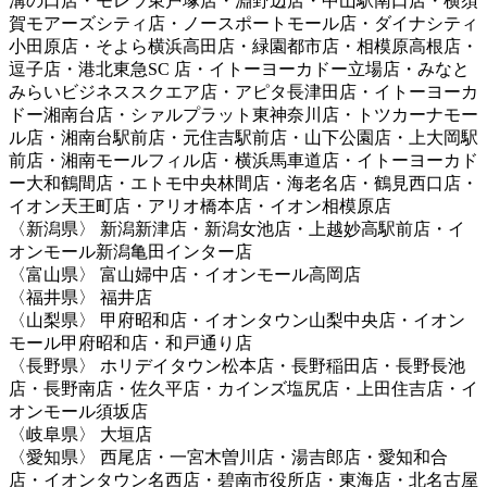
溝の口店・モレラ東戸塚店・淵野辺店・中山駅南口店・横須
賀モアーズシティ店・ノースポートモール店・ダイナシティ
小田原店・そよら横浜高田店・緑園都市店・相模原高根店・
逗子店・港北東急SC 店・イトーヨーカドー立場店・みなと
みらいビジネススクエア店・アピタ長津田店・イトーヨーカ
ドー湘南台店・シァルプラット東神奈川店・トツカーナモー
ル店・湘南台駅前店・元住吉駅前店・山下公園店・上大岡駅
前店・湘南モールフィル店・横浜馬車道店・イトーヨーカド
ー大和鶴間店・エトモ中央林間店・海老名店・鶴見西口店・
イオン天王町店・アリオ橋本店・イオン相模原店
〈新潟県〉 新潟新津店・新潟女池店・上越妙高駅前店・イ
オンモール新潟亀田インター店
〈富山県〉 富山婦中店・イオンモール高岡店
〈福井県〉 福井店
〈山梨県〉 甲府昭和店・イオンタウン山梨中央店・イオン
モール甲府昭和店・和戸通り店
〈長野県〉 ホリデイタウン松本店・長野稲田店・長野長池
店・長野南店・佐久平店・カインズ塩尻店・上田住吉店・イ
オンモール須坂店
〈岐阜県〉 大垣店
〈愛知県〉 西尾店・一宮木曽川店・湯吉郎店・愛知和合
店・イオンタウン名西店・碧南市役所店・東海店・北名古屋