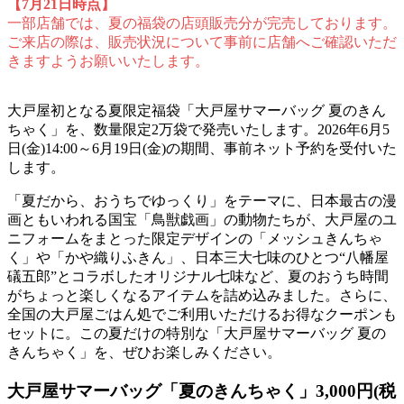
【7月21日時点】
一部店舗では、夏の福袋の店頭販売分が完売しております。
ご来店の際は、販売状況について事前に店舗へご確認いただ
きますようお願いいたします。
大戸屋初となる夏限定福袋「大戸屋サマーバッグ 夏のきん
ちゃく」を、数量限定2万袋で発売いたします。2026年6月5
日(金)14:00～6月19日(金)の期間、事前ネット予約を受付いた
します。
「夏だから、おうちでゆっくり」をテーマに、日本最古の漫
画ともいわれる国宝「鳥獣戯画」の動物たちが、大戸屋のユ
ニフォームをまとった限定デザインの「メッシュきんちゃ
く」や「かや織りふきん」、日本三大七味のひとつ“八幡屋
礒五郎”とコラボしたオリジナル七味など、夏のおうち時間
がちょっと楽しくなるアイテムを詰め込みました。さらに、
全国の大戸屋ごはん処でご利用いただけるお得なクーポンも
セットに。この夏だけの特別な「大戸屋サマーバッグ 夏の
きんちゃく」を、ぜひお楽しみください。
大戸屋サマーバッグ「夏のきんちゃく」3,000円(税