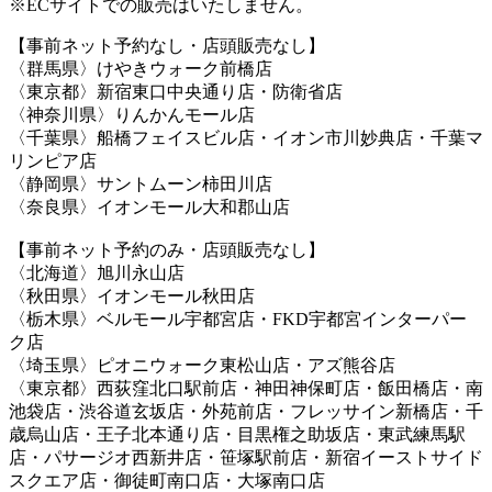
※ECサイトでの販売はいたしません。
【事前ネット予約なし・店頭販売なし】
〈群馬県〉けやきウォーク前橋店
〈東京都〉新宿東口中央通り店・防衛省店
〈神奈川県〉りんかんモール店
〈千葉県〉船橋フェイスビル店・イオン市川妙典店・千葉マ
リンピア店
〈静岡県〉サントムーン柿田川店
〈奈良県〉イオンモール大和郡山店
【事前ネット予約のみ・店頭販売なし】
〈北海道〉旭川永山店
〈秋田県〉イオンモール秋田店
〈栃木県〉ベルモール宇都宮店・FKD宇都宮インターパー
ク店
〈埼玉県〉ピオニウォーク東松山店・アズ熊谷店
〈東京都〉西荻窪北口駅前店・神田神保町店・飯田橋店・南
池袋店・渋谷道玄坂店・外苑前店・フレッサイン新橋店・千
歳烏山店・王子北本通り店・目黒権之助坂店・東武練馬駅
店・パサージオ西新井店・笹塚駅前店・新宿イーストサイド
スクエア店・御徒町南口店・大塚南口店