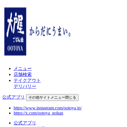
メニュー
店舗検索
テイクアウト
デリバリー
公式アプリ
その他
サイトメニュー
閉じる
https://www.instagram.com/ootoya.jp/
https://x.com/ootoya_gohan
公式アプリ