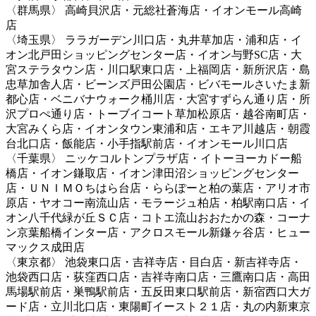
〈群馬県〉 高崎貝沢店・元総社蒼海店・イオンモール高崎
店
〈埼玉県〉 ララガーデン川口店・丸井草加店・浦和店・イ
オン北戸田ショッピングセンター店・イオン与野SC店・大
宮ステラタウン店・川口駅東口店・上福岡店・新所沢店・島
忠草加舎人店・ビーンズ戸田公園店・ビバモールさいたま新
都心店・ベニバナウォーク桶川店・大宮すずらん通り店・所
沢プロぺ通り店・トーブイコート草加松原店・越谷南町店・
大宮みくら店・イオンタウン東浦和店・エキア川越店・朝霞
台北口店・飯能店・小手指駅前店・イオンモール川口店
〈千葉県〉 ニッケコルトンプラザ店・イトーヨーカドー船
橋店・イオン鎌取店・イオン津田沼ショッピングセンター
店・ＵＮＩＭＯちはら台店・ららぽーと柏の葉店・アリオ市
原店・ヤオコー南流山店・モラージュ柏店・柏駅南口店・イ
オン八千代緑が丘ＳＣ店・コトエ流山おおたかの森・コーナ
ン京葉船橋インター店・アクロスモール新鎌ヶ谷店・ヒュー
マックス成田店
〈東京都〉 池袋東口店・吉祥寺店・目白店・新吉祥寺店・
池袋西口店・荻窪西口店・吉祥寺南口店・三鷹南口店・高田
馬場駅前店・巣鴨駅前店・五反田東口駅前店・新宿西口大ガ
ード店・立川北口店・東陽町イースト２１店・丸の内新東京