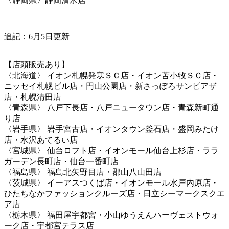
〈静岡県〉静岡清水店
追記：6月5日更新
【店頭販売あり】
〈北海道〉 イオン札幌発寒ＳＣ店・イオン苫小牧ＳＣ店・
ニッセイ札幌ビル店・円山公園店・新さっぽろサンピアザ
店・札幌清田店
〈青森県〉 八戸下長店・八戸ニュータウン店・青森新町通
り店
〈岩手県〉 岩手宮古店・イオンタウン釜石店・盛岡みたけ
店・水沢あてるい店
〈宮城県〉 仙台ロフト店・イオンモール仙台上杉店・ララ
ガーデン長町店・仙台一番町店
〈福島県〉 福島北矢野目店・郡山八山田店
〈茨城県〉 イーアスつくば店・イオンモール水戸内原店・
ひたちなかファッションクルーズ店・日立シーマークスクエ
ア店
〈栃木県〉 福田屋宇都宮・小山ゆうえんハーヴェストウォ
ーク店・宇都宮テラス店