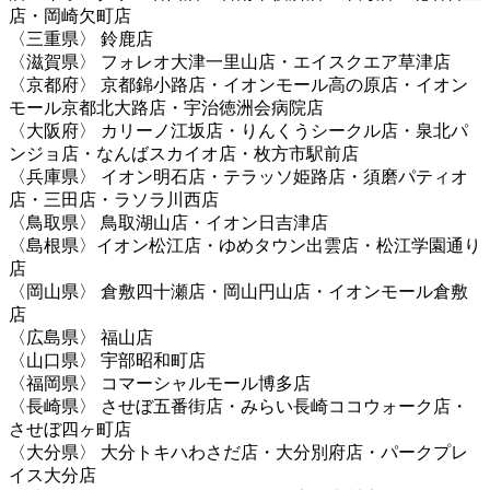
店・岡崎欠町店
〈三重県〉 鈴鹿店
〈滋賀県〉 フォレオ大津一里山店・エイスクエア草津店
〈京都府〉 京都錦小路店・イオンモール高の原店・イオン
モール京都北大路店・宇治徳洲会病院店
〈大阪府〉 カリーノ江坂店・りんくうシークル店・泉北パ
ンジョ店・なんばスカイオ店・枚方市駅前店
〈兵庫県〉 イオン明石店・テラッソ姫路店・須磨パティオ
店・三田店・ラソラ川西店
〈鳥取県〉 鳥取湖山店・イオン日吉津店
〈島根県〉イオン松江店・ゆめタウン出雲店・松江学園通り
店
〈岡山県〉 倉敷四十瀬店・岡山円山店・イオンモール倉敷
店
〈広島県〉 福山店
〈山口県〉 宇部昭和町店
〈福岡県〉 コマーシャルモール博多店
〈長崎県〉 させぼ五番街店・みらい長崎ココウォーク店・
させぼ四ヶ町店
〈大分県〉 大分トキハわさだ店・大分別府店・パークプレ
イス大分店