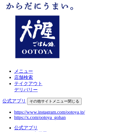
メニュー
店舗検索
テイクアウト
デリバリー
公式アプリ
その他
サイトメニュー
閉じる
https://www.instagram.com/ootoya.jp/
https://x.com/ootoya_gohan
公式アプリ