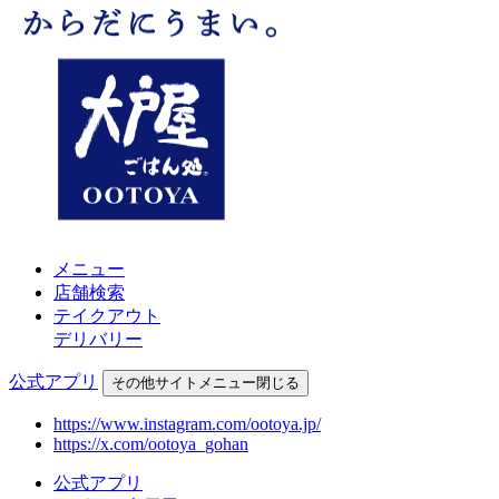
メニュー
店舗検索
テイクアウト
デリバリー
公式アプリ
その他
サイトメニュー
閉じる
https://www.instagram.com/ootoya.jp/
https://x.com/ootoya_gohan
公式アプリ