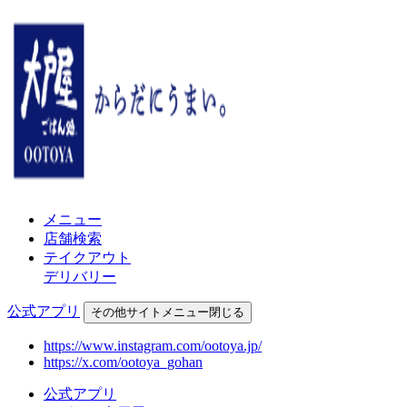
メニュー
店舗検索
テイクアウト
デリバリー
公式アプリ
その他
サイトメニュー
閉じる
https://www.instagram.com/ootoya.jp/
https://x.com/ootoya_gohan
公式アプリ