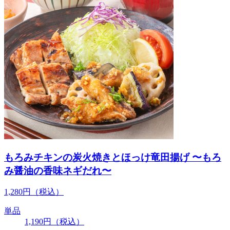
もろみチキンの炭火焼きとほっけ竜田揚げ 〜もろ
み醤油の香味ネギだれ〜
1,280
円
（税込）
単品
1,190
円
（税込）