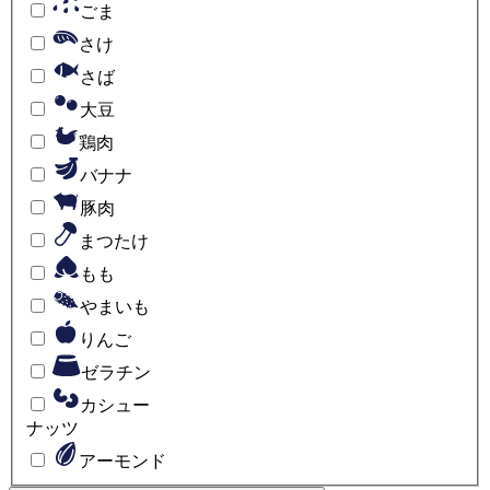
ごま
さけ
さば
大豆
鶏肉
バナナ
豚肉
まつたけ
もも
やまいも
りんご
ゼラチン
カシュー
ナッツ
アーモンド