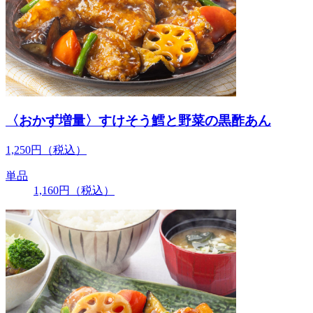
〈おかず増量〉すけそう鱈と野菜の黒酢あん
1,250
円
（税込）
単品
1,160
円
（税込）