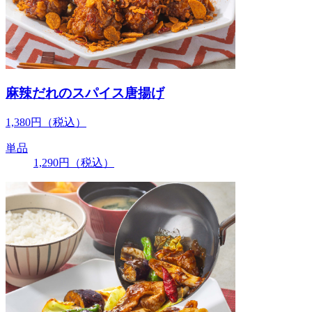
麻辣だれのスパイス唐揚げ
1,380
円
（税込）
単品
1,290
円
（税込）