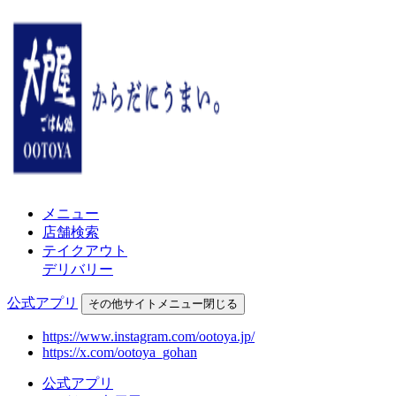
メニュー
店舗検索
テイクアウト
デリバリー
公式アプリ
その他
サイトメニュー
閉じる
https://www.instagram.com/ootoya.jp/
https://x.com/ootoya_gohan
公式アプリ