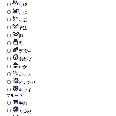
えび
かに
小麦
そば
卵
乳
落花生
あわび
いか
いくら
オレンジ
キウイ
フルーツ
牛肉
くるみ