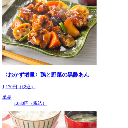
〈おかず増量〉鶏と野菜の黒酢あん
1,170
円
（税込）
単品
1,080
円
（税込）