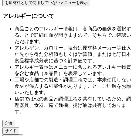
を原材料として使用していない
メニューを表示
アレルギーについて
商品ごとのアレルギー情報は、各商品の画像を選択す
ることで詳細画面が開きますので、そちらでご確認い
ただけます。
アレルゲン、カロリー、塩分は原材料メーカー等仕⼊
れ先から得た分析値もしくは計算値、または七訂⽇本
⾷品標準成分表に基づく計算値です。
アレルギー表⽰はメニューに含まれるアレルギー物質
を含む⾷品（28品⽬）を表⽰しています。
⼯場や店舗での製造・調理⼯程では、本来使⽤しない
⾷材が混⼊する可能性がありますこと、ご理解をお願
いいたします。
店舗では他の商品と調理⼯程を共有しているため、調
理器具、⾷器、茹で麺機、揚げ油は共有しておりま
す。
定食
サイド