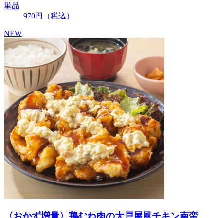
単品
970
円
（税込）
NEW
〈おかず増量〉鶏むね肉の大戸屋風チキン南蛮