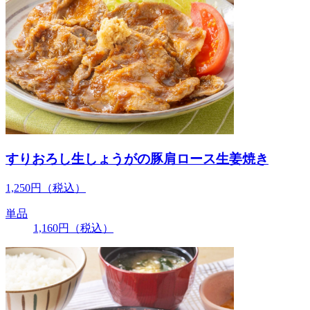
すりおろし生しょうがの豚肩ロース生姜焼き
1,250
円
（税込）
単品
1,160
円
（税込）