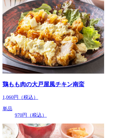
鶏もも肉の大戸屋風チキン南蛮
1,060
円
（税込）
単品
970
円
（税込）