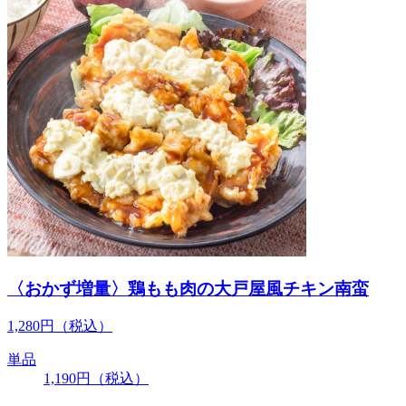
〈おかず増量〉鶏もも肉の大戸屋風チキン南蛮
1,280
円
（税込）
単品
1,190
円
（税込）