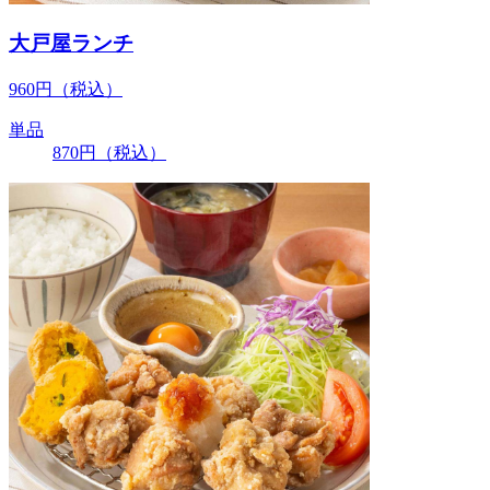
大戸屋ランチ
960
円
（税込）
単品
870
円
（税込）