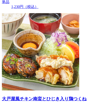
単品
1,230
円
（税込）
大戸屋風チキン南蛮とひじき入り鶏つくね