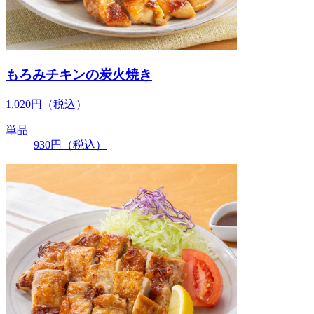
もろみチキンの炭火焼き
1,020
円
（税込）
単品
930
円
（税込）