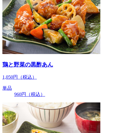
鶏と野菜の黒酢あん
1,050
円
（税込）
単品
960
円
（税込）