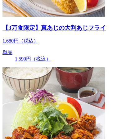
【3万食限定】真あじの大判あじフライ
1,680
円
（税込）
単品
1,590
円
（税込）