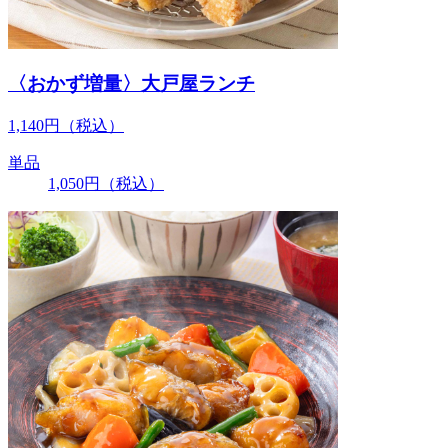
〈おかず増量〉大戸屋ランチ
1,140
円
（税込）
単品
1,050
円
（税込）