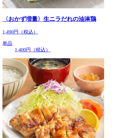
〈おかず増量〉生ニラだれの油淋鶏
1,490
円
（税込）
単品
1,400
円
（税込）