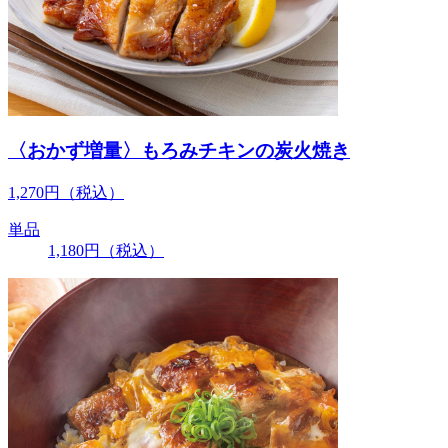
〈おかず増量〉もろみチキンの炭火焼き
1,270
円
（税込）
単品
1,180
円
（税込）