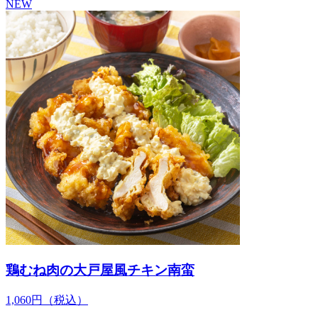
NEW
鶏むね肉の大戸屋風チキン南蛮
1,060
円
（税込）