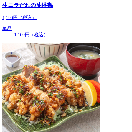
生ニラだれの油淋鶏
1,190
円
（税込）
単品
1,100
円
（税込）