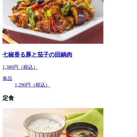
七椒香る豚と茄子の回鍋肉
1,380
円
（税込）
単品
1,290
円
（税込）
定食