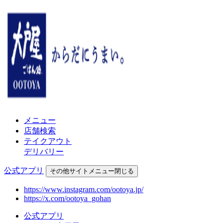
メニュー
店舗検索
テイクアウト
デリバリー
公式アプリ
その他
サイトメニュー
閉じる
https://www.instagram.com/ootoya.jp/
https://x.com/ootoya_gohan
公式アプリ