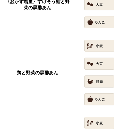
〈おかず増量〉すけそう鱈と野
菜の黒酢あん
鶏と野菜の黒酢あん