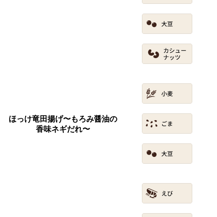
ほっけ竜田揚げ〜もろみ醤油の
香味ネギだれ〜