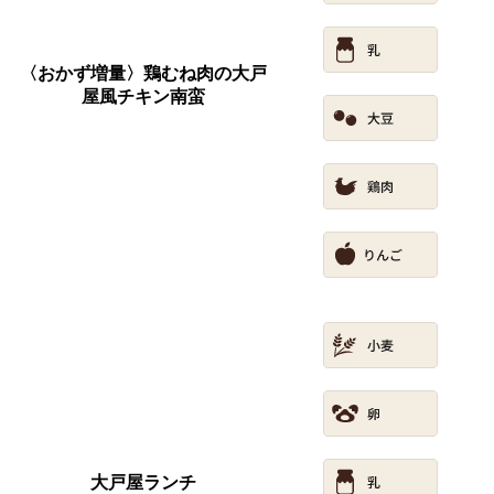
〈おかず増量〉鶏むね肉の大戸
屋風チキン南蛮
大戸屋ランチ