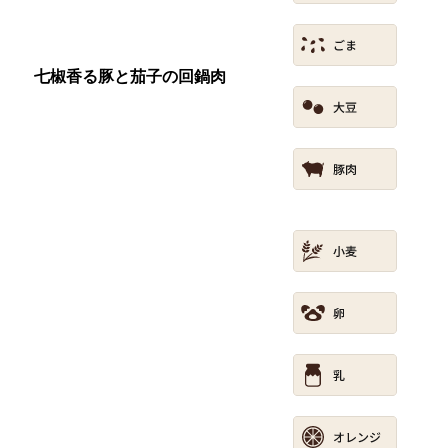
七椒香る豚と茄子の回鍋肉