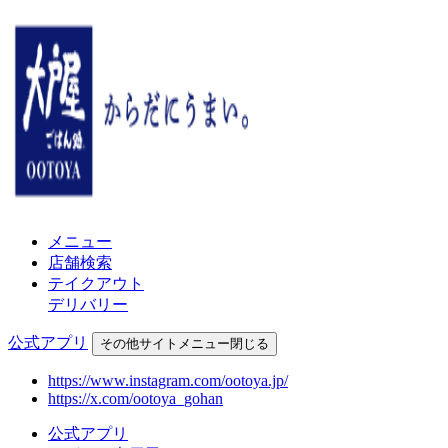
メニュー
店舗検索
テイクアウト
デリバリー
公式アプリ
その他
サイトメニュー
閉じる
https://www.instagram.com/ootoya.jp/
https://x.com/ootoya_gohan
公式アプリ