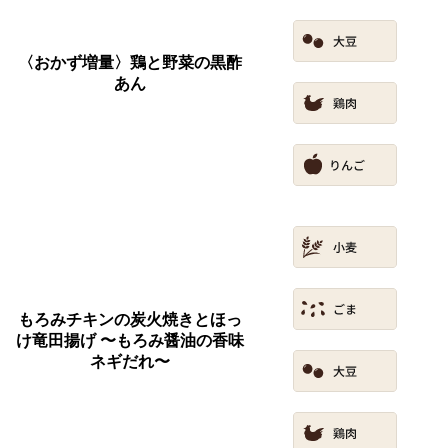
〈おかず増量〉鶏と野菜の黒酢
あん
もろみチキンの炭火焼きとほっ
け竜田揚げ 〜もろみ醤油の香味
ネギだれ〜