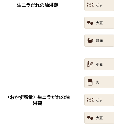
生ニラだれの油淋鶏
〈おかず増量〉生ニラだれの油
淋鶏