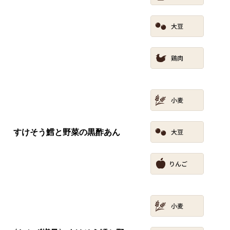
すけそう鱈と野菜の黒酢あん