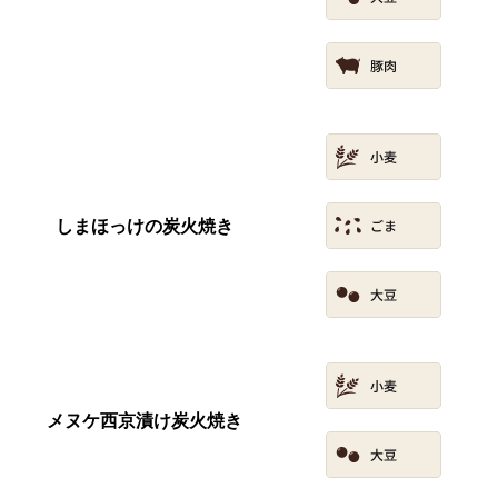
しまほっけの炭火焼き
メヌケ西京漬け炭火焼き